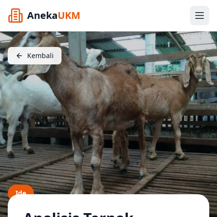
Aneka
UKM
Kembali
Ide