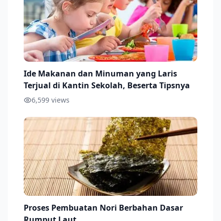
Ide Makanan dan Minuman yang Laris
Terjual di Kantin Sekolah, Beserta Tipsnya
6,599
views
Proses Pembuatan Nori Berbahan Dasar
Rumput Laut