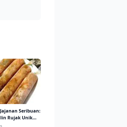
 Jajanan Seribuan:
ilin Rujak Unik
ati
s