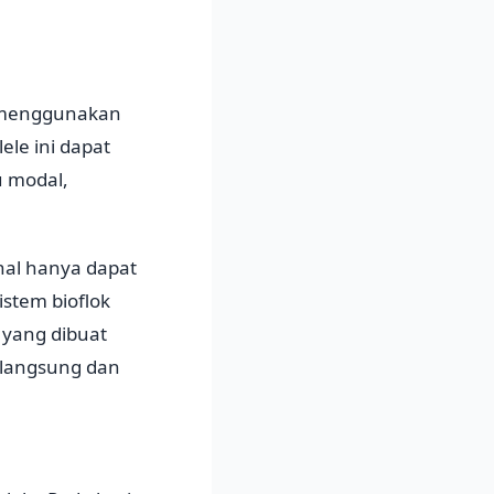
 menggunakan
le ini dapat
u modal,
nal hanya dapat
stem bioflok
 yang dibuat
a langsung dan