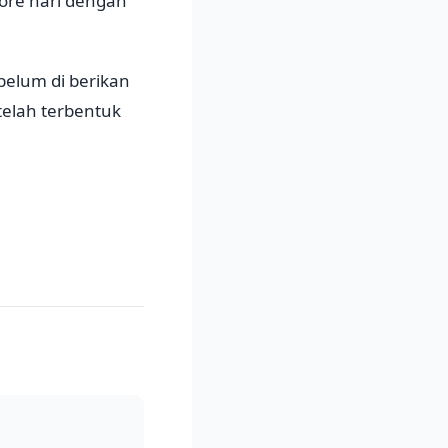
sore hari dengan
ebelum di berikan
telah terbentuk