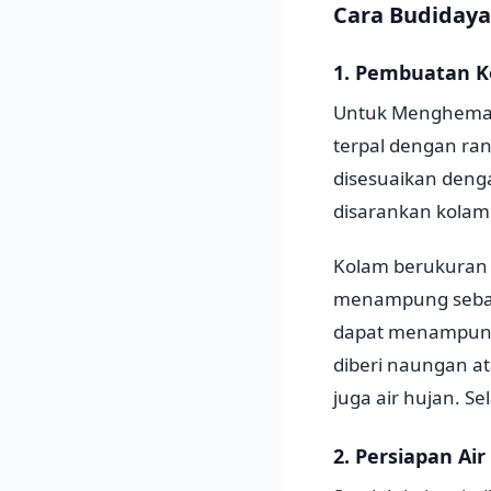
Cara Budidaya 
1. Pembuatan Ko
Untuk Menghemat
terpal dengan ran
disesuaikan deng
disarankan kolam
Kolam berukuran 
menampung sebany
dapat menampung i
diberi naungan at
juga air hujan. Se
2. Persiapan Ai