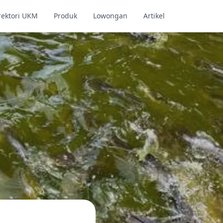
rektori UKM
Produk
Lowongan
Artikel