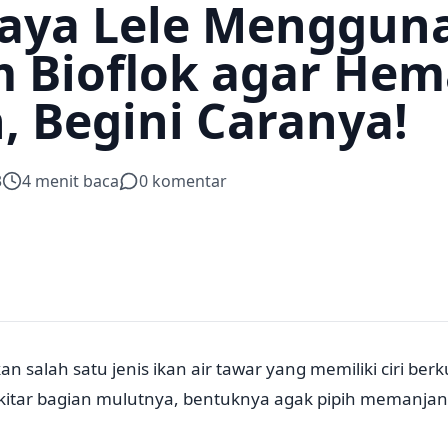
aya Lele Menggun
m Bioflok agar Hem
, Begini Caranya!
3
4
menit baca
0
komentar
an salah satu jenis ikan air tawar yang memiliki ciri be
kitar bagian mulutnya, bentuknya agak pipih memanjang