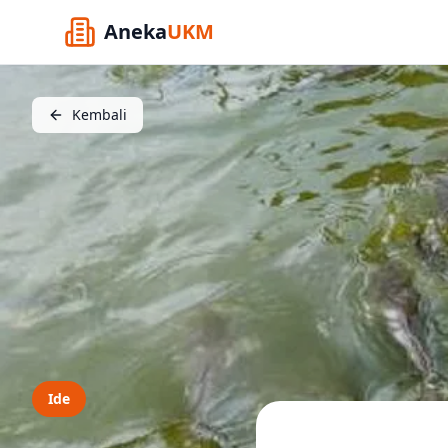
Aneka
UKM
Kembali
Ide