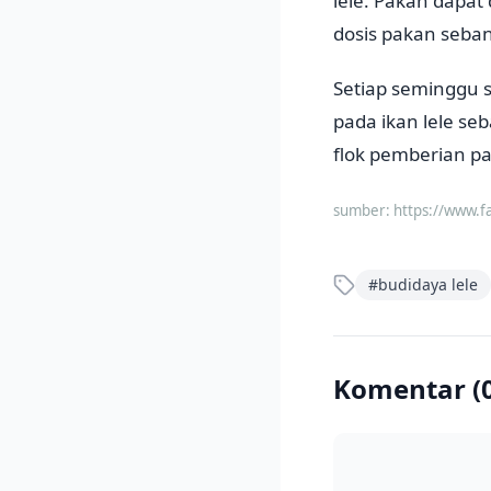
lele. Pakan dapat
dosis pakan seba
Setiap seminggu s
pada ikan lele se
flok pemberian p
sumber:
https://www.f
#
budidaya lele
Komentar (