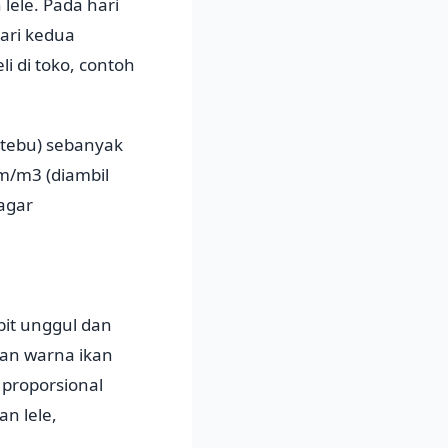
lele. Pada hari
ari kedua
i di toko, contoh
 tebu) sebanyak
m/m3 (diambil
 agar
bit unggul dan
dan warna ikan
 proporsional
n lele,