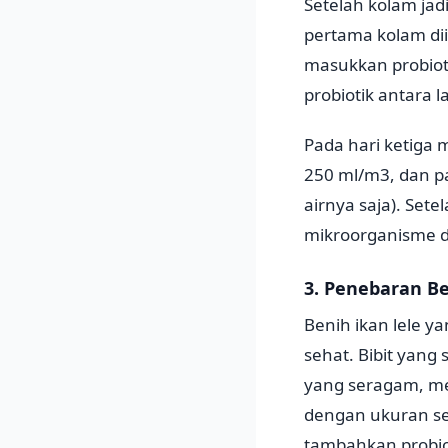
Setelah kolam jad
pertama kolam dii
masukkan probioti
probiotik antara 
Pada hari ketiga 
250 ml/m3, dan p
airnya saja). Sete
mikroorganisme d
3. Penebaran Be
Benih ikan lele y
sehat. Bibit yang
yang seragam, mem
dengan ukuran sek
tambahkan probio