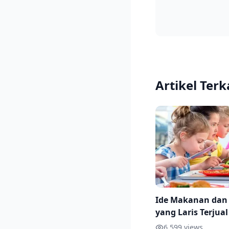
Artikel Terk
Ide Makanan da
yang Laris Terjual
Sekolah, Beserta 
6,599
views