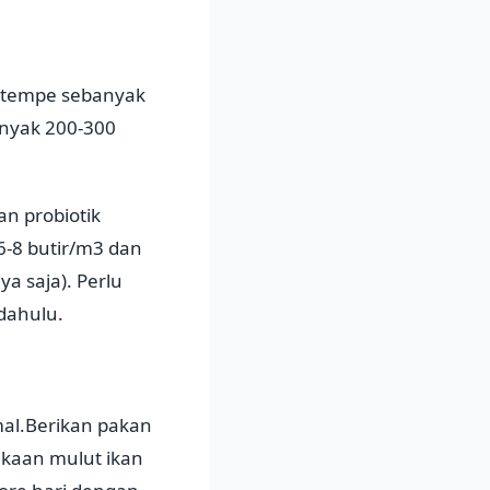
gi tempe sebanyak
anyak 200-300
an probiotik
6-8 butir/m3 dan
a saja). Perlu
 dahulu.
mal.Berikan pakan
ukaan mulut ikan