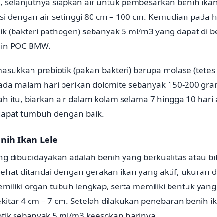
i, selanjutnya siapkan air untuk pembesarkan benih ikan 
si dengan air setinggi 80 cm – 100 cm. Kemudian pada h
k (bakteri pathogen) sebanyak 5 ml/m3 yang dapat di bel
lain POC BMW.
masukkan prebiotik (pakan bakteri) berupa molase (tetes
ada malam hari berikan dolomite sebanyak 150-200 gra
lah itu, biarkan air dalam kolam selama 7 hingga 10 hari
apat tumbuh dengan baik.
nih Ikan Lele
ang dibudidayakan adalah benih yang berkualitas atau bi
 sehat ditandai dengan gerakan ikan yang aktif, ukuran 
iliki organ tubuh lengkap, serta memiliki bentuk yang
itar 4 cm – 7 cm. Setelah dilakukan penebaran benih ika
tik sebanyak 5 ml/m3 keesokan harinya.