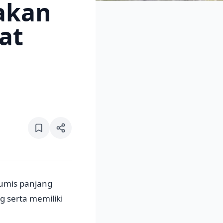
akan
at
rkumis panjang
 serta memiliki