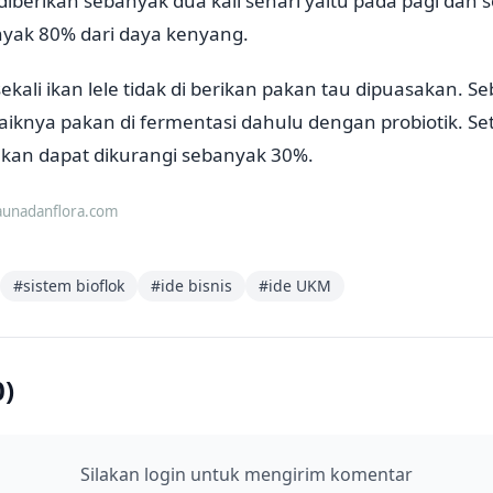
 diberikan sebanyak dua kali sehari yaitu pada pagi dan 
nyak 80% dari daya kenyang.
ekali ikan lele tidak di berikan pakan tau dipuasakan. S
baiknya pakan di fermentasi dahulu dengan probiotik. Se
akan dapat dikurangi sebanyak 30%.
aunadanflora.com
#
sistem bioflok
#
ide bisnis
#
ide UKM
0
)
Silakan login untuk mengirim komentar