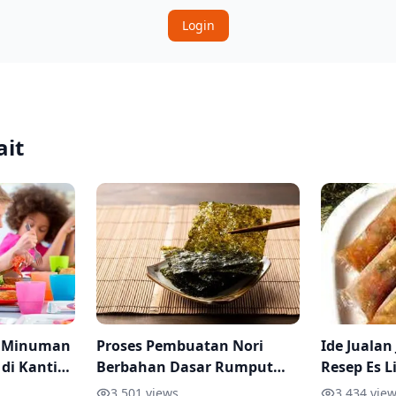
Login
ait
n Minuman
Proses Pembuatan Nori
Ide Jualan
 di Kantin
Berbahan Dasar Rumput
Resep Es L
Tipsnya
Laut
dan Dimin
3,501
views
3,434
view