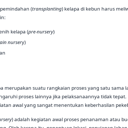
pemindahan (
transplanting
) kelapa di kebun harus meli
in:
nih kelapa (
pre-nursery
)
ain nurser
y)
han
 merupakan suatu rangkaian proses yang satu sama lain
aruhi proses lainnya jika pelaksanaannya tidak tepat
iatan awal yang sangat menentukan keberhasilan peke
ursery
) adalah kegiatan awal proses penanaman atau bu
ng. Oleh karena itu, penentuan lokasi, penyiapan lahan