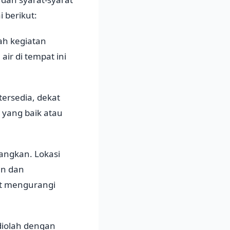
 berikut:
ah kegiatan
r di tempat ini
tersedia, dekat
n yang baik atau
bangkan. Lokasi
an dan
pat mengurangi
 diolah dengan