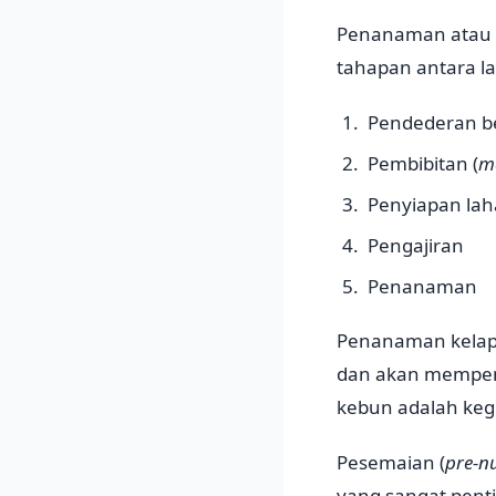
Penanaman atau 
tahapan antara la
Pendederan be
Pembibitan (
m
Penyiapan la
Pengajiran
Penanaman
Penanaman kelapa
dan akan mempeng
kebun adalah keg
Pesemaian (
pre-n
yang sangat penti