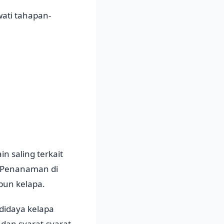
wati tahapan-
 saling terkait
. Penanaman di
bun kelapa.
didaya kelapa
 dan syarat-syarat