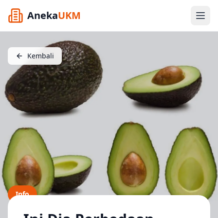
Aneka
UKM
Kembali
Info