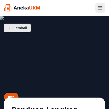
Aneka
UKM
Kembali
Info