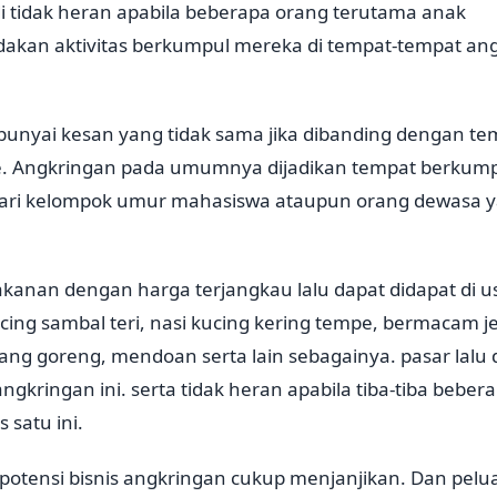
i tidak heran apabila beberapa orang terutama anak
an aktivitas berkumpul mereka di tempat-tempat angk
nyai kesan yang tidak sama jika dibanding dengan t
e. Angkringan pada umumnya dijadikan tempat berkump
ari kelompok umur mahasiswa ataupun orang dewasa y
anan dengan harga terjangkau lalu dapat didapat di 
 kucing sambal teri, nasi kucing kering tempe, bermacam 
isang goreng, mendoan serta lain sebagainya. pasar la
angkringan ini. serta tidak heran apabila tiba-tiba bebe
s satu ini.
a potensi bisnis angkringan cukup menjanjikan. Dan pelu