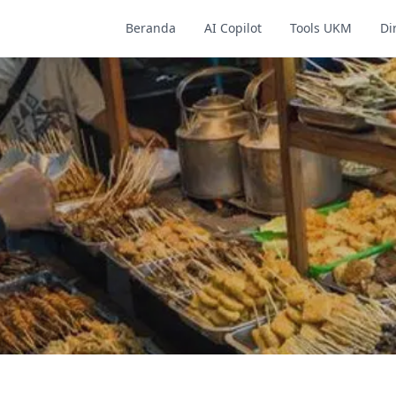
Beranda
AI Copilot
Tools UKM
Di