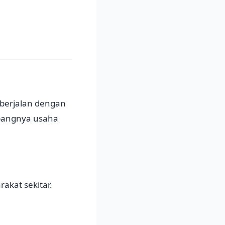
a berjalan dengan
mbangnya usaha
akat sekitar.