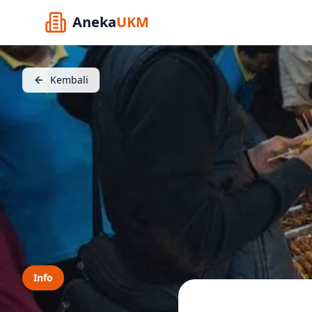
Aneka
UKM
Kembali
Info