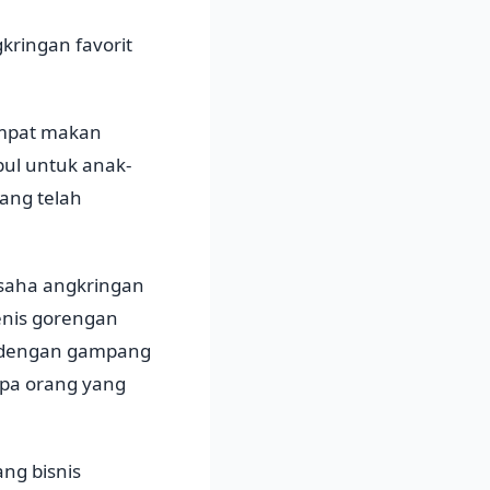
ringan favorit
empat makan
ul untuk anak-
ang telah
usaha angkringan
jenis gorengan
lu dengan gampang
rapa orang yang
ang bisnis