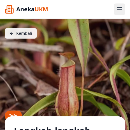
Aneka
UKM
Kembali
Info