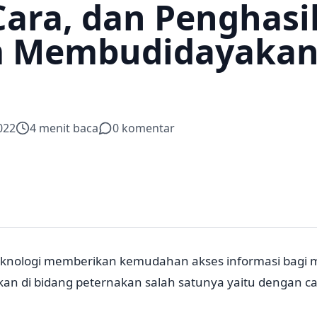
 Cara, dan Penghasi
m Membudidayaka
022
4
menit baca
0
komentar
knologi memberikan kemudahan akses informasi bagi 
ikan di bidang peternakan salah satunya yaitu dengan c