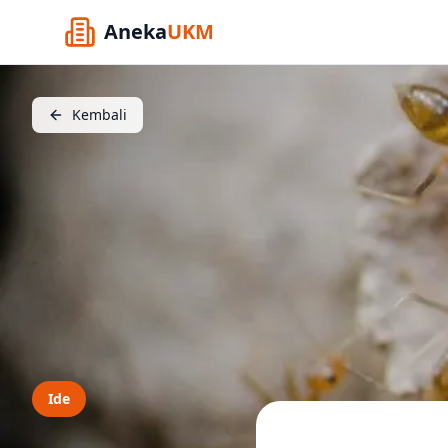
Aneka
UKM
Kembali
Ide