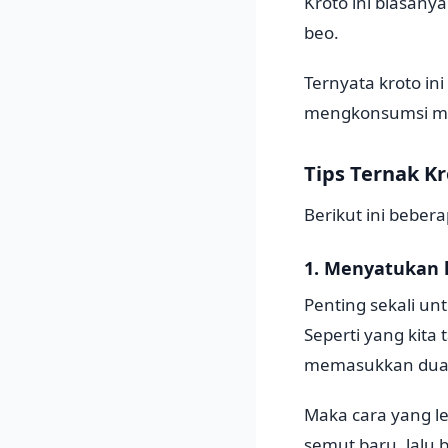
Kroto ini biasany
beo.
Ternyata kroto i
mengkonsumsi mem
Tips Ternak K
Berikut ini beber
1. Menyatukan 
Penting sekali u
Seperti yang kita
memasukkan dua k
Maka cara yang l
semut baru, lalu 