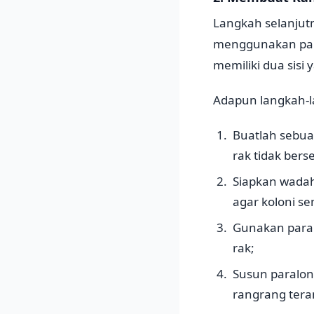
Langkah selanju
menggunakan par
memiliki dua sisi
Adapun langkah-l
Buatlah sebua
rak tidak ber
Siapkan wadah 
agar koloni se
Gunakan paral
rak;
Susun paralon
rangrang ter