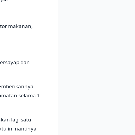
aktor makanan,
 bersayap dan
memberikannya
gamatan selama 1
an lagi satu
tu ini nantinya