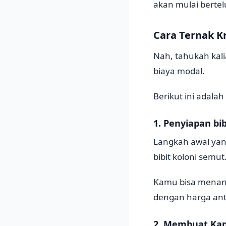
akan mulai bertelu
Cara Ternak K
Nah, tahukah kali
biaya modal.
Berikut ini adala
1. Penyiapan bib
Langkah awal yan
bibit koloni semut
Kamu bisa menang
dengan harga anta
2. Membuat Ka