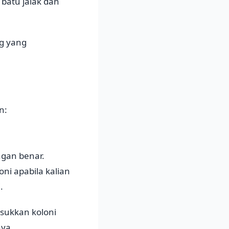
 batu jalak dan
ng yang
n:
gan benar.
ni apabila kalian
.
sukkan koloni
nya.