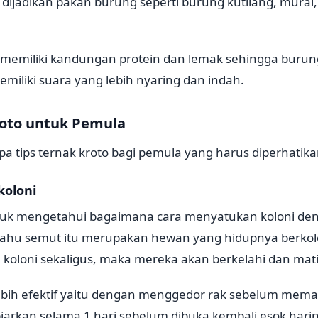
a dijadikan pakan burung seperti burung kutilang, murai,
ni memiliki kandungan protein dan lemak sehingga buru
iliki suara yang lebih nyaring dan indah.
roto untuk Pemula
apa tips ternak kroto bagi pemula yang harus diperhatika
koloni
ntuk mengetahui bagaimana cara menyatukan koloni den
 tahu semut itu merupakan hewan yang hidupnya berkolo
oloni sekaligus, maka mereka akan berkelahi dan mati
ebih efektif yaitu dengan menggedor rak sebelum mema
biarkan selama 1 hari sebelum dibuka kembali esok hari