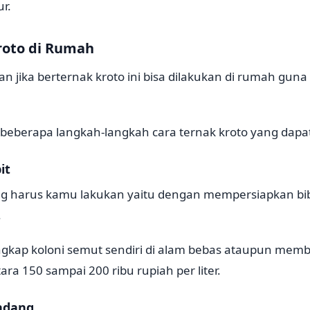
r.
roto di Rumah
an jika berternak kroto ini bisa dilakukan di rumah gu
h beberapa langkah-langkah cara ternak kroto yang dap
it
g harus kamu lakukan yaitu dengan mempersiapkan bibi
.
kap koloni semut sendiri di alam bebas ataupun membe
ra 150 sampai 200 ribu rupiah per liter.
ndang