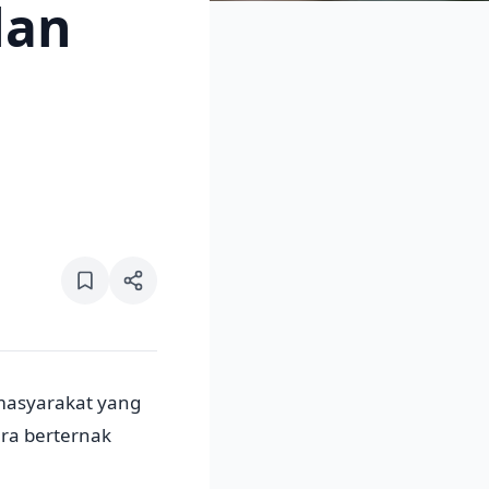
lan
n
masyarakat yang
ara berternak