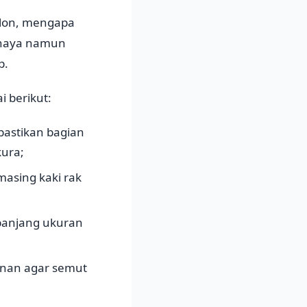
lon, mengapa
ahaya namun
p.
 berikut:
pastikan bagian
kura;
masing kaki rak
panjang ukuran
unan agar semut