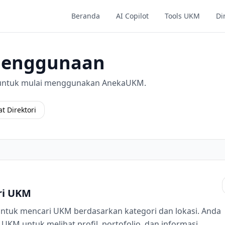
Beranda
AI Copilot
Tools UKM
Di
Penggunaan
ni untuk mulai menggunakan AnekaUKM.
at Direktori
ori UKM
 untuk mencari UKM berdasarkan kategori dan lokasi. Anda
UKM untuk melihat profil, portofolio, dan informasi