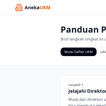
Aneka
UKM
Panduan 
Ikuti langkah singkat i
Mulai Daftar UKM
Lih
Langkah
1
Jelajahi Direkt
Mulai dari direktori
bisa membuka detail 