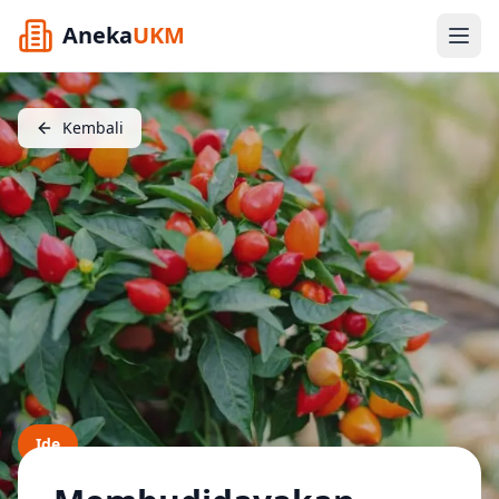
Aneka
UKM
Kembali
Ide