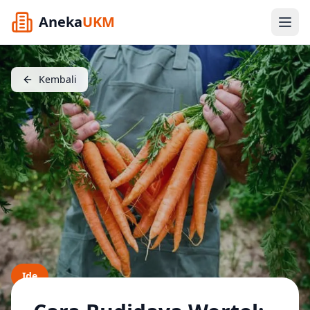
Aneka
UKM
Kembali
Ide