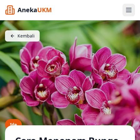
Aneka
UKM
Kembali
Ide