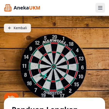
Aneka
UKM
Kembali
Info