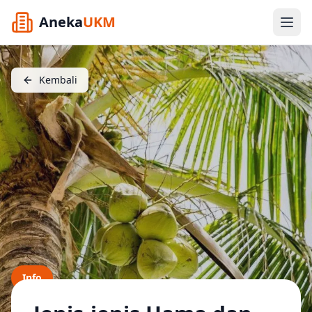
Aneka
UKM
Kembali
Info