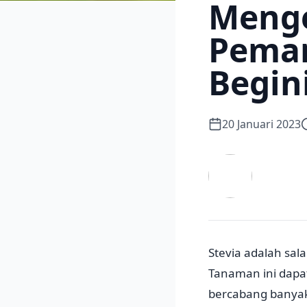
Menge
Peman
Begin
20 Januari 2023
Stevia adalah sal
Tanaman ini dapat
bercabang banyak