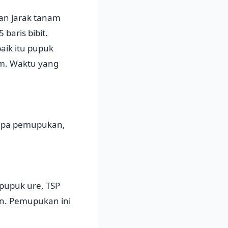
an jarak tanam
baris bibit.
aik itu pupuk
am. Waktu yang
rupa pemupukan,
upuk ure, TSP
n. Pemupukan ini