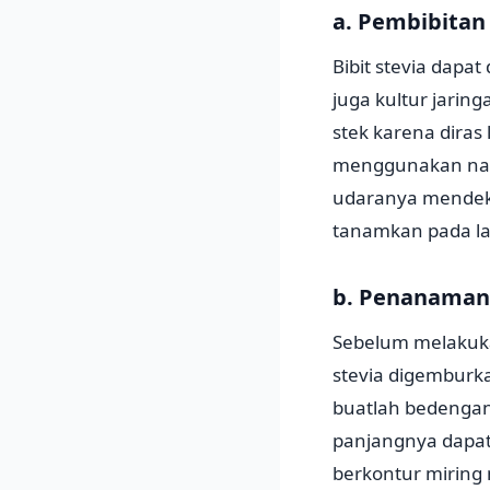
a. Pembibitan
Bibit stevia dapa
juga kultur jarin
stek karena diras
menggunakan nau
udaranya mendekat
tanamkan pada la
b. Penanaman 
Sebelum melakuk
stevia digemburka
buatlah bedengan 
panjangnya dapat
berkontur miring 