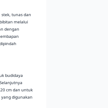
 stek, tunas dan
ibitan melalui
kan dengan
elembapan
 dipindah
uk budidaya
 Selanjutnya
r 20 cm dan untuk
m yang digunakan