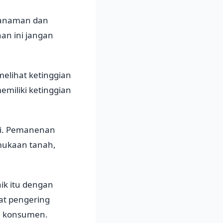
enanaman dan
an ini jangan
elihat ketinggian
miliki ketinggian
ri. Pemanenan
rmukaan tanah,
aik itu dengan
t pengering
da konsumen.