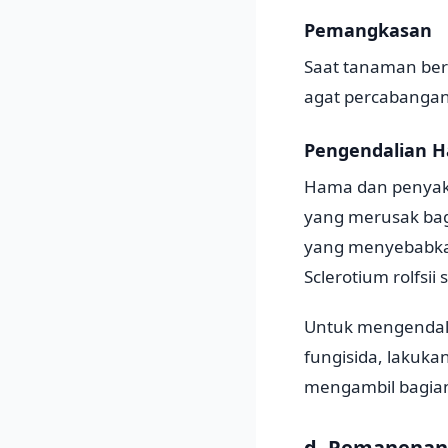
Pemangkasan
Saat tanaman ber
agat percabangan
Pengendalian H
Hama dan penyaki
yang merusak bagi
yang menyebabkan
Sclerotium rolfsii
Untuk mengendali
fungisida, lakuk
mengambil bagian
d. Pemanenan 