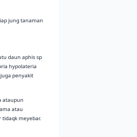
iap jung tanaman
tu daun aphis sp
ria hypolateria
juga penyakit
a ataupun
hama atau
 tidaqk meyebar.