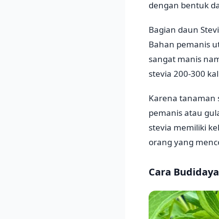
dengan bentuk dau
Bagian daun Stev
Bahan pemanis uta
sangat manis nam
stevia 200-300 ka
Karena tanaman s
pemanis atau gula
stevia memiliki ke
orang yang menco
Cara Budidaya