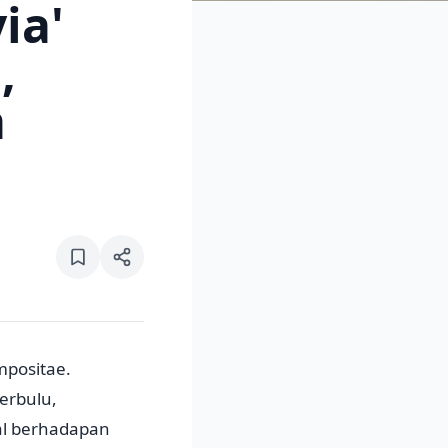
ia'
,
a
mpositae.
erbulu,
al berhadapan