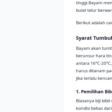
tinggi.Bayam mem
bulat telur berwa
Berikut adalah c
Syarat Tumbu
Bayam akan tumbu
berunsur hara tin
antara 16°C-20°C,
harus ditanam pad
jika terlalu ken
1. Pemilihan Bi
Biasanya biji bib
kondisi bebas dar