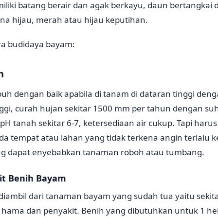
iliki batang berair dan agak berkayu, daun bertangkai
rna hijau, merah atau hijau keputihan.
ara budidaya bayam:
h
h dengan baik apabila di tanam di dataran tinggi den
ggi, curah hujan sekitar 1500 mm per tahun dengan suh
pH tanah sekitar 6-7, ketersediaan air cukup. Tapi haru
a tempat atau lahan yang tidak terkena angin terlalu 
cang dapat enyebabkan tanaman roboh atau tumbang.
bit Benih Bayam
it diambil dari tanaman bayam yang sudah tua yaitu seki
i hama dan penyakit. Benih yang dibutuhkan untuk 1 hek