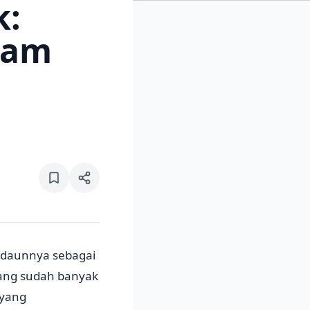
k:
nam
 daunnya sebagai
arang sudah banyak
 yang