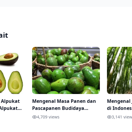
ait
 Alpukat
Mengenal Masa Panen dan
Mengenal 
Alpukat
Pascapanen Budidaya
di Indones
Alpukat
Pemanfaa
4,709
views
3,141
view