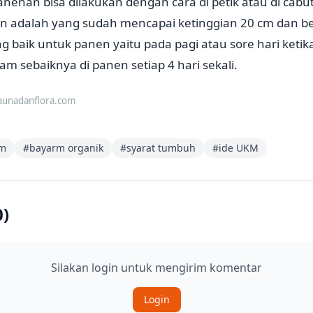
enan bisa dilakukan dengan cara di petik atau di cab
en adalah yang sudah mencapai ketinggian 20 cm dan b
 baik untuk panen yaitu pada pagi atau sore hari ketika
am sebaiknya di panen setiap 4 hari sekali.
aunadanflora.com
am
#
bayarm organik
#
syarat tumbuh
#
ide UKM
0
)
Silakan login untuk mengirim komentar
Login