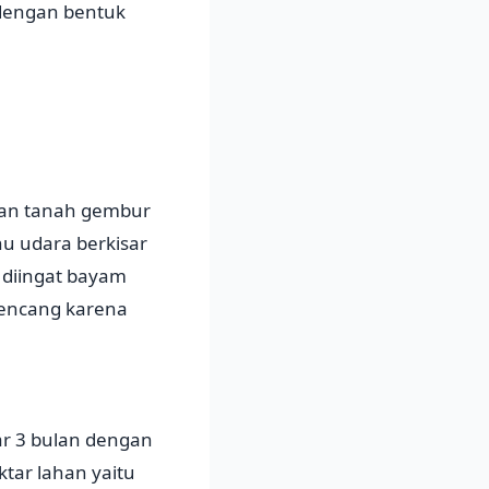
 dengan bentuk
gan tanah gembur
u udara berkisar
s diingat bayam
kencang karena
tar 3 bulan dengan
tar lahan yaitu