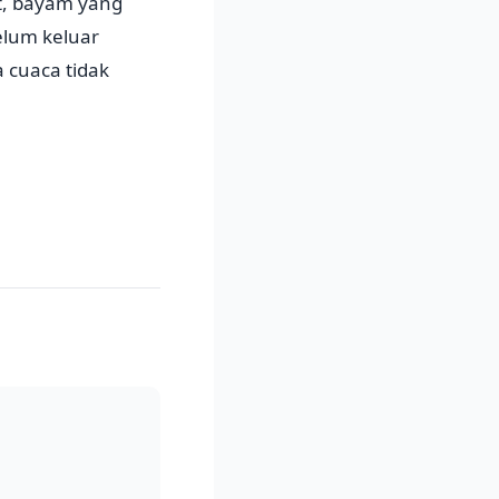
ut, bayam yang
elum keluar
 cuaca tidak