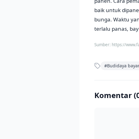
panen. Cara peman
baik untuk dipan
bunga. Waktu yang
terlalu panas, bay
Sumber:
https://www.f
#
Budidaya bay
Komentar (