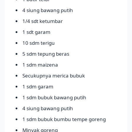
4 siung
bawang putih
1/4 sdt
ketumbar
1 sdt
garam
10 sdm
terigu
5 sdm
tepung beras
1 sdm
maizena
Secukupnya
merica bubuk
1 sdm
garam
1 sdm
bubuk bawang putih
4 siung
bawang putih
1 sdm
bubuk bumbu tempe goreng
Minyak goreng