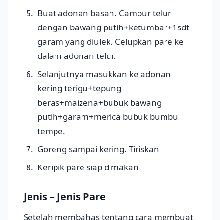
Buat adonan basah. Campur telur
dengan bawang putih+ketumbar+1sdt
garam yang diulek. Celupkan pare ke
dalam adonan telur.
Selanjutnya masukkan ke adonan
kering terigu+tepung
beras+maizena+bubuk bawang
putih+garam+merica bubuk bumbu
tempe.
Goreng sampai kering. Tiriskan
Keripik pare siap dimakan
Jenis – Jenis Pare
Setelah membahas tentang cara membuat