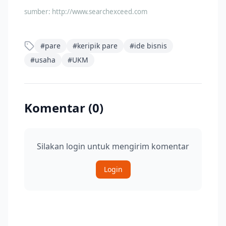
sumber:
http://www.searchexceed.com
#
pare
#
keripik pare
#
ide bisnis
#
usaha
#
UKM
Komentar (
0
)
Silakan login untuk mengirim komentar
Login