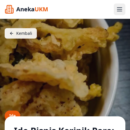
Aneka
UKM
Kembali
Ide