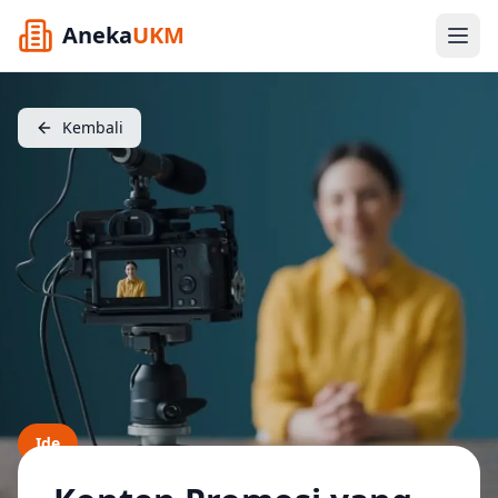
Aneka
UKM
Kembali
Ide