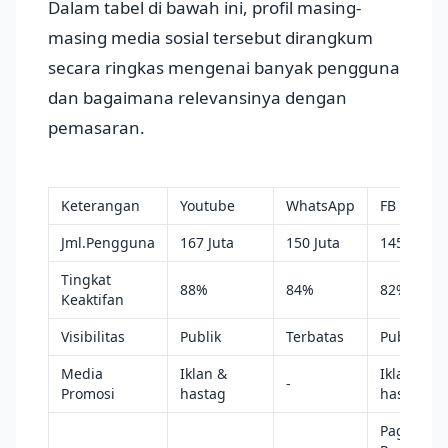
Dalam tabel di bawah ini, profil masing-
masing media sosial tersebut dirangkum
secara ringkas mengenai banyak pengguna
dan bagaimana relevansinya dengan
pemasaran.
Keterangan
Youtube
WhatsApp
FB
Jml.Pengguna
167 Juta
150 Juta
145 Juta
Tingkat
88%
84%
82%
Keaktifan
Visibilitas
Publik
Terbatas
Publik
Media
Iklan &
Iklan &
-
Promosi
hastag
hastag
Page,