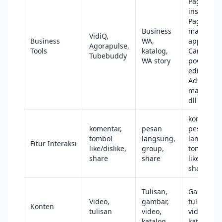
Page
insights,
Pages
Business
manager
VidiQ,
Business
WA,
app,
Agorapulse,
Tools
katalog,
Canvas,
Tubebuddy
WA story
power
editor,
Ads
manager,
dll
komentar,
komentar,
pesan
pesan
tombol
langsung,
langsung,
Fitur Interaksi
like/dislike,
group,
tombol
share
share
like,
share
Tulisan,
Gambar,
Video,
gambar,
tulisan,
Konten
tulisan
video,
video,
katalog
katalog