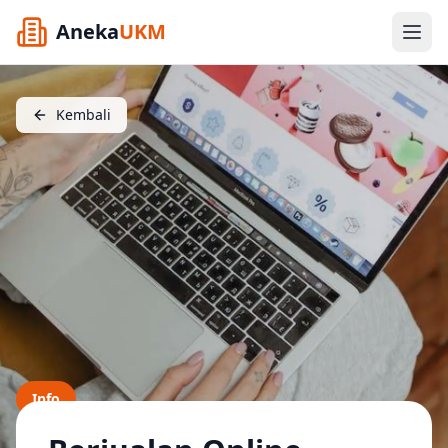
Aneka
UKM
Kembali
Info