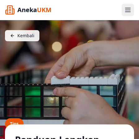
Aneka
UKM
Kembali
Tips