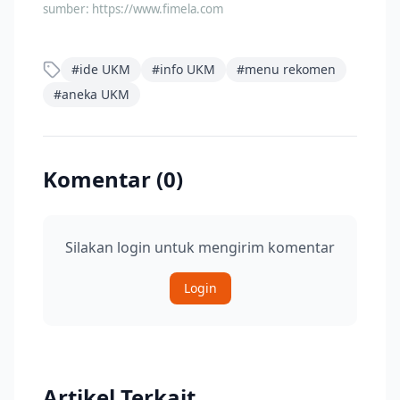
sumber:
https://www.fimela.com
#
ide UKM
#
info UKM
#
menu rekomen
#
aneka UKM
Komentar (
0
)
Silakan login untuk mengirim komentar
Login
Artikel Terkait