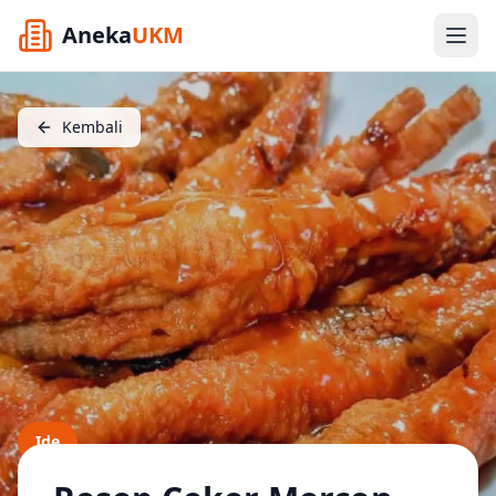
Aneka
UKM
Kembali
Ide