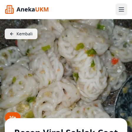
Aneka
UKM
Kembali
Ide