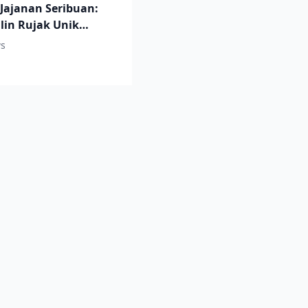
 Jajanan Seribuan:
ilin Rujak Unik
ati
s