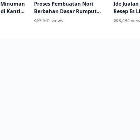
n Minuman
Proses Pembuatan Nori
Ide Jualan
 di Kantin
Berbahan Dasar Rumput
Resep Es L
Tipsnya
Laut
dan Dimin
3,501
views
3,434
view