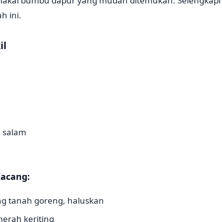
emakai bumbu dapur yang mudah ditemukan. Selengkapn
h ini.
il
 salam
acang:
g tanah goreng, haluskan
merah keriting