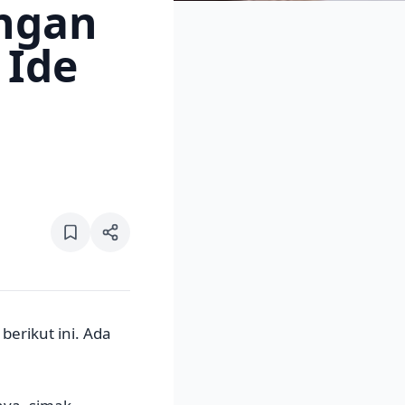
engan
 Ide
berikut ini. Ada