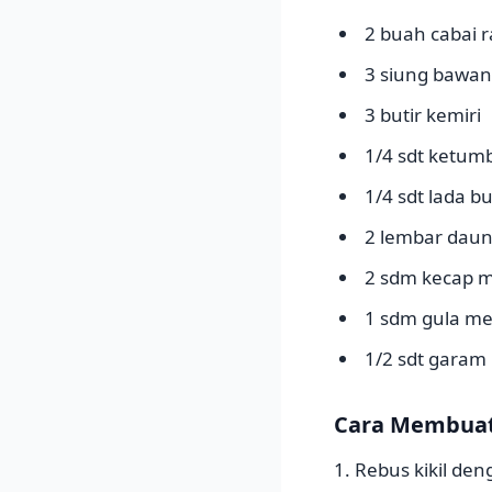
2 buah cabai 
3 siung bawan
3 butir kemiri
1/4 sdt ketum
1/4 sdt lada b
2 lembar daun
2 sdm kecap 
1 sdm gula mer
1/2 sdt garam
Cara Membuat
1. Rebus kikil de