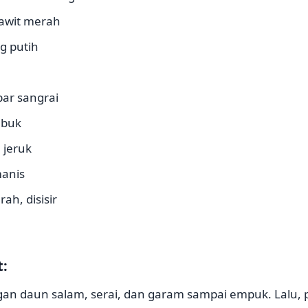
rawit merah
g putih
bar sangrai
ubuk
 jeruk
manis
ah, disisir
:
ngan daun salam, serai, dan garam sampai empuk. Lalu,