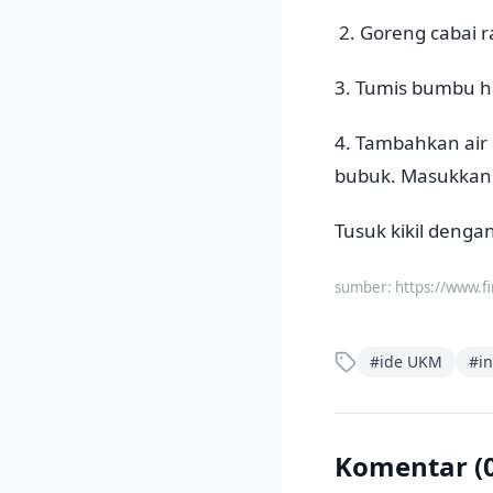
2. Goreng cabai r
3. Tumis bumbu h
4. Tambahkan air
bubuk. Masukkan 
Tusuk kikil deng
sumber:
https://www.fi
#
ide UKM
#
i
Komentar (