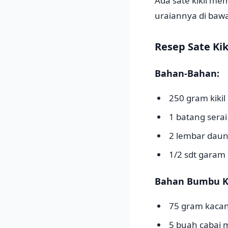
Ada sate kikil m
uraiannya di bawa
Resep Sate Kik
Bahan-Bahan:
250 gram kikil
1 batang serai
2 lembar daun
1/2 sdt garam
Bahan Bumbu K
75 gram kacan
5 buah cabai 