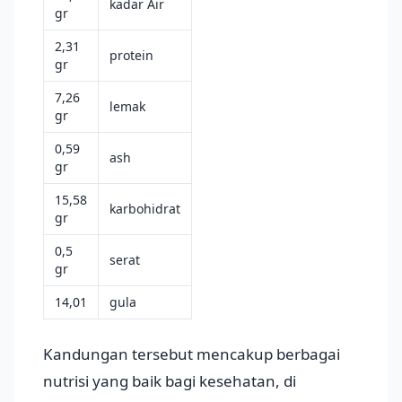
kadar Air
gr
2,31
protein
gr
7,26
lemak
gr
0,59
ash
gr
15,58
karbohidrat
gr
0,5
serat
gr
14,01
gula
Kandungan tersebut mencakup berbagai
nutrisi yang baik bagi kesehatan, di