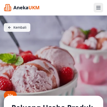
Aneka
UKM
Kembali
Ide