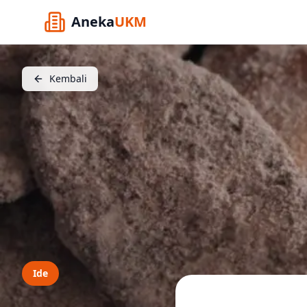
Aneka
UKM
Kembali
Ide