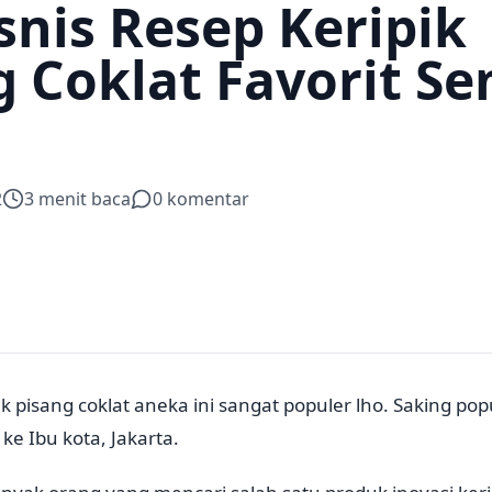
snis Resep Keripik
g Coklat Favorit S
2
3
menit baca
0
komentar
ik pisang coklat aneka ini sangat populer lho. Saking po
ke Ibu kota, Jakarta.