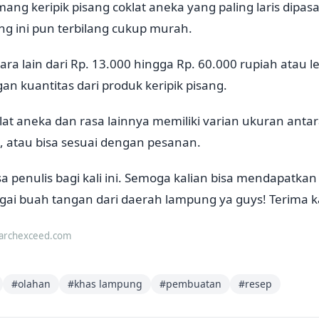
g keripik pisang coklat aneka yang paling laris dipasar
ang ini pun terbilang cukup murah.
ara lain dari Rp. 13.000 hingga Rp. 60.000 rupiah atau l
an kuantitas dari produk keripik pisang.
klat aneka dan rasa lainnya memiliki varian ukuran anta
, atau bisa sesuai dengan pesanan.
a penulis bagi kali ini. Semoga kalian bisa mendapatkan 
gai buah tangan dari daerah lampung ya guys! Terima k
earchexceed.com
#
olahan
#
khas lampung
#
pembuatan
#
resep