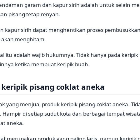
endaman garam dan kapur sirih adalah untuk selain 
isan pisang tetap renyah.
n kapur sirih dapat menghentikan proses pembusukkan
ak akan menghitam.
hal itu adalah wajib hukumnya. Tidak hanya pada keripik 
innya ketika membuat keripik buah.
 keripik pisang coklat aneka
k yang menjual produk keripik pisang coklat aneka. Tida
ampir di setiap sudut kota dan berbagai tempat wisata
lat aneka.
t merupakan produk yang paling laris, namun keripik p