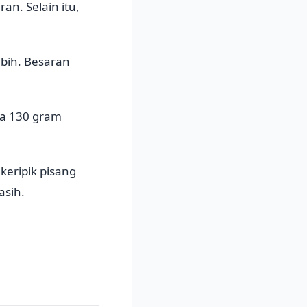
an. Selain itu,
ebih. Besaran
ra 130 gram
keripik pisang
asih.