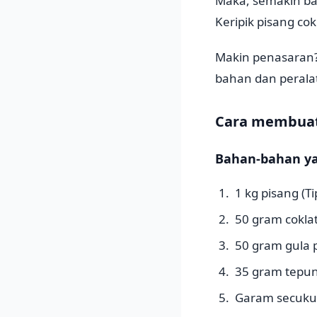
Maka, semakin ban
Keripik pisang co
Makin penasaran? 
bahan dan perala
Cara membuat 
Bahan-bahan ya
1 kg pisang (
50 gram cokla
50 gram gula p
35 gram tepu
Garam secuk