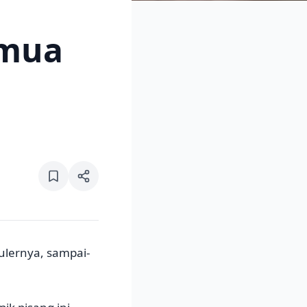
emua
pulernya, sampai-