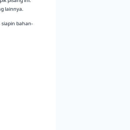
ik pisang ini.
g lainnya.
 siapin bahan-