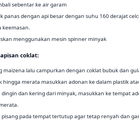
ali sebentar ke air garam
k panas dengan api besar dengan suhu 160 derajat celc
a keemasan.
riskan menggunakan mesin spinner minyak
apisan coklat:
g maizena lalu campurkan dengan coklat bubuk dan gul
uk hingga merata masukkan adonan ke dalam plastik ata
g dingin dan kering dari minyak, masukkan ke tempat a
merata.
 pisang pada tempat tertutup agar tetap renyah dan gar
: