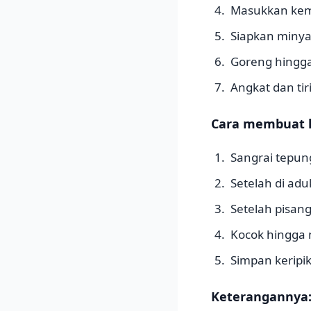
Masukkan kemb
Siapkan minya
Goreng hingg
Angkat dan ti
Cara membuat l
Sangrai tepun
Setelah di ad
Setelah pisan
Kocok hingga 
Simpan keripik
Keterangannya