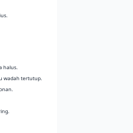
ius.
a halus.
u wadah tertutup.
donan.
ing.