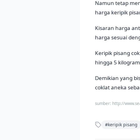
Namun tetap meman
harga keripik pis
Kisaran harga ant
harga sesuai deng
Keripik pisang co
hingga 5 kilogram
Demikian yang bis
coklat aneka seba
sumber:
http://www.s
#
keripik pisang