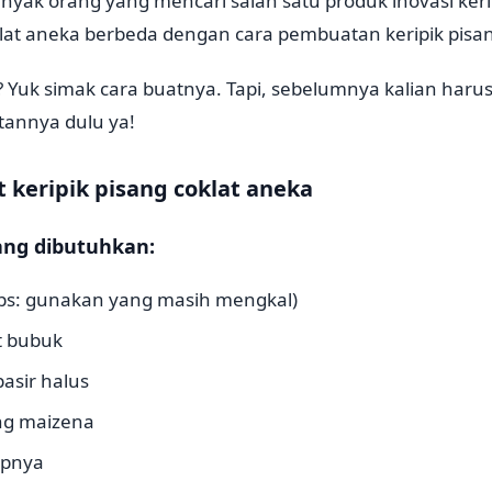
yak orang yang mencari salah satu produk inovasi kerip
klat aneka berbeda dengan cara pembuatan keripik pisan
Yuk simak cara buatnya. Tapi, sebelumnya kalian harus
tannya dulu ya!
keripik pisang coklat aneka
ng dibutuhkan:
Tips: gunakan yang masih mengkal)
t bubuk
asir halus
ng maizena
upnya