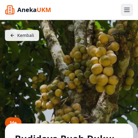
Aneka
UKM
Kembali
Ide