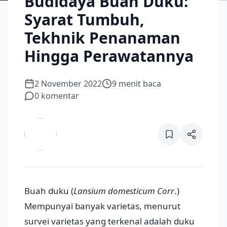
Budidaya Buah Duku:
Syarat Tumbuh,
Tekhnik Penanaman
Hingga Perawatannya
2 November 2022
9
menit baca
0
komentar
Buah duku (
Lansium domesticum Corr
.)
Mempunyai banyak varietas, menurut
survei varietas yang terkenal adalah duku