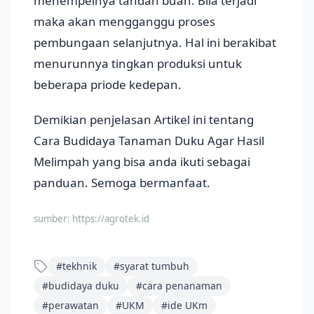
menempelnya tandan buah. Bila terjadi
maka akan mengganggu proses
pembungaan selanjutnya. Hal ini berakibat
menurunnya tingkan produksi untuk
beberapa priode kedepan.
Demikian penjelasan Artikel ini tentang
Cara Budidaya Tanaman Duku Agar Hasil
Melimpah yang bisa anda ikuti sebagai
panduan. Semoga bermanfaat.
sumber:
https://agrotek.id
#
tekhnik
#
syarat tumbuh
#
budidaya duku
#
cara penanaman
#
perawatan
#
UKM
#
ide UKm