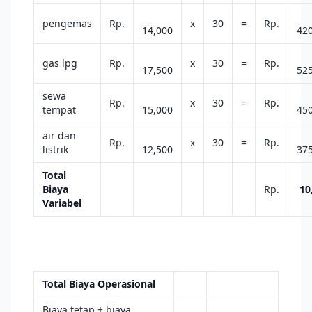
pengemas
Rp.
x
30
=
Rp.
14,000
42
gas lpg
Rp.
x
30
=
Rp.
17,500
52
sewa
Rp.
x
30
=
Rp.
tempat
15,000
45
air dan
Rp.
x
30
=
Rp.
listrik
12,500
37
Total
Biaya
Rp.
10
Variabel
Total Biaya Operasional
Biaya tetap + biaya