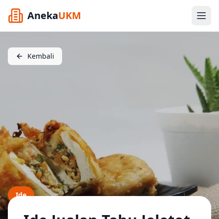
Aneka
UKM
Kembali
Ide