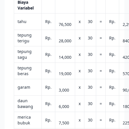
Biaya
Variabel
tahu
Rp.
x
30
=
Rp.
76,500
2,2
tepung
Rp.
x
30
=
Rp.
terigu
28,000
84
tepung
Rp.
x
30
=
Rp.
sagu
14,000
42
tepung
Rp.
x
30
=
Rp.
beras
19,000
57
garam
Rp.
x
30
=
Rp.
3,000
90,
daun
Rp.
x
30
=
Rp.
bawang
6,000
18
merica
Rp.
x
30
=
Rp.
bubuk
7,500
22