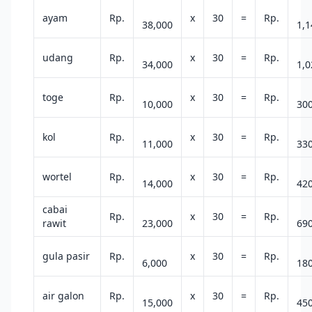
ayam
Rp.
x
30
=
Rp.
38,000
1,1
udang
Rp.
x
30
=
Rp.
34,000
1,0
toge
Rp.
x
30
=
Rp.
10,000
30
kol
Rp.
x
30
=
Rp.
11,000
33
wortel
Rp.
x
30
=
Rp.
14,000
42
cabai
Rp.
x
30
=
Rp.
rawit
23,000
69
gula pasir
Rp.
x
30
=
Rp.
6,000
18
air galon
Rp.
x
30
=
Rp.
15,000
45