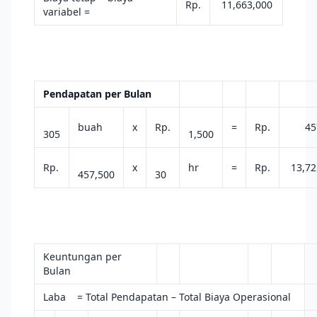
Rp.
11,663,000
variabel =
Pendapatan per Bulan
buah
x
Rp.
=
Rp.
457
305
1,500
Rp.
x
hr
=
Rp.
13,72
457,500
30
Keuntungan per
Bulan
Laba = Total Pendapatan – Total Biaya Operasional