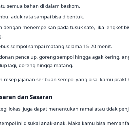
atu semua bahan di dalam baskom.
u, aduk rata sampai bisa dibentuk.
 dengan menempelkan pada tusuk sate, jika lengket bis
g.
 rebus sempol sampai matang selama 15-20 menit.
donan pencelup, goreng sempol hingga agak kering, an
up lagi, goreng hingga matang.
oh resep jajanan seribuan sempol yang bisa kamu prakt
saran dan Sasaran
tegi lokasi juga dapat menentukan ramai atau tidak pen
 sempol ini disukai anak-anak. Maka kamu bisa memanf