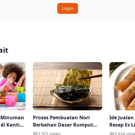
Login
ait
n Minuman
Proses Pembuatan Nori
Ide Jualan
 di Kantin
Berbahan Dasar Rumput
Resep Es L
Tipsnya
Laut
dan Dimin
3,501
views
3,434
view