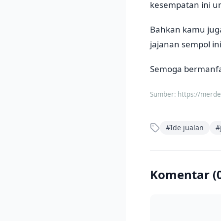
kesempatan ini u
Bahkan kamu jug
jajanan sempol ini
Semoga bermanfaa
Sumber:
https://merd
#
Ide jualan
#
Komentar (