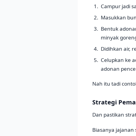
Campur jadi s
Masukkan bumb
Bentuk adonan
minyak goren
Didihkan air,
Celupkan ke a
adonan pencel
Nah itu tadi cont
Strategi Pema
Dan pastikan stra
Biasanya jajanan