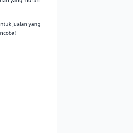
anan yang murah
ntuk jualan yang
encoba!