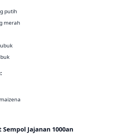
g putih
g merah
bubuk
ubuk
:
 maizena
 Sempol Jajanan 1000an