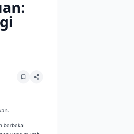
uan:
gi
kan.
n berbekal