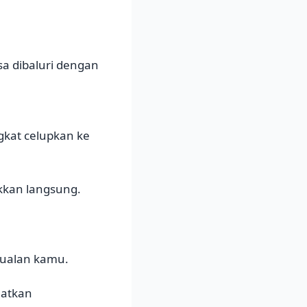
a dibaluri dengan
gkat celupkan ke
ikkan langsung.
jualan kamu.
aatkan