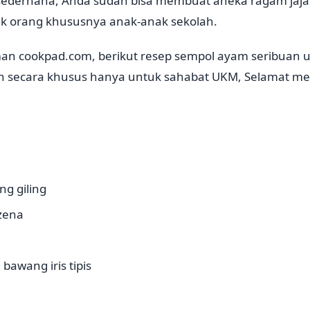
sederhana, Anda sudah bisa membuat aneka ragam jaj
ak orang khususnya anak-anak sekolah.
man cookpad.com, berikut resep sempol ayam seribuan u
kan secara khusus hanya untuk sahabat UKM, Selamat m
ng giling
zena
bawang iris tipis