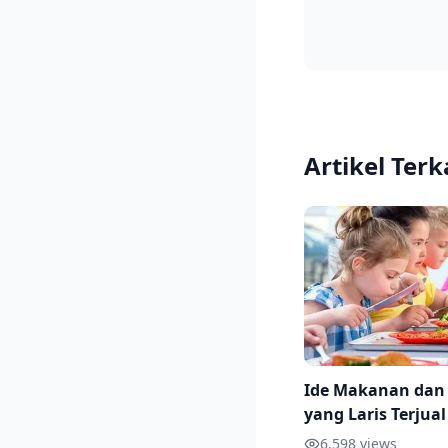
Artikel Terk
Ide Makanan da
yang Laris Terjual
Sekolah, Beserta 
6,598
views