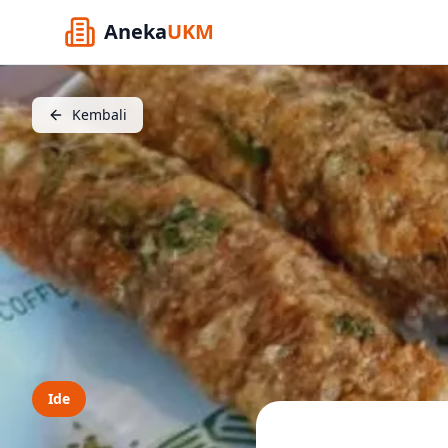
Aneka
UKM
Kembali
Ide