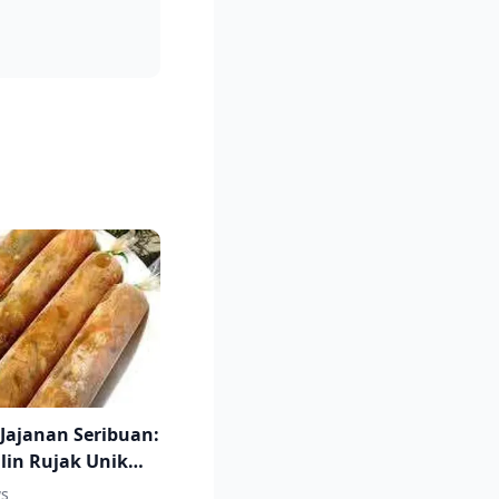
 Jajanan Seribuan:
ilin Rujak Unik
ati
s