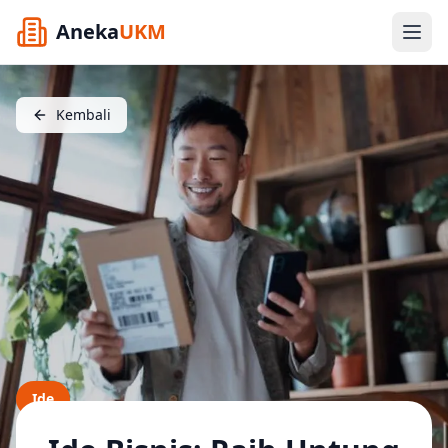
Aneka
UKM
Kembali
Ide