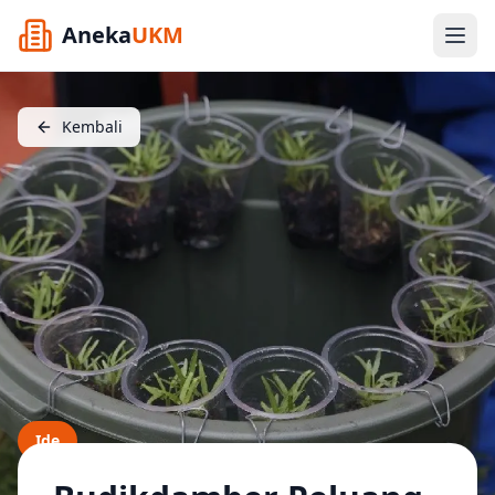
Aneka
UKM
Kembali
Ide