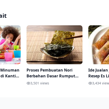
ait
n Minuman
Proses Pembuatan Nori
Ide Jualan
 di Kantin
Berbahan Dasar Rumput
Resep Es L
Tipsnya
Laut
dan Dimin
3,501
views
3,434
view