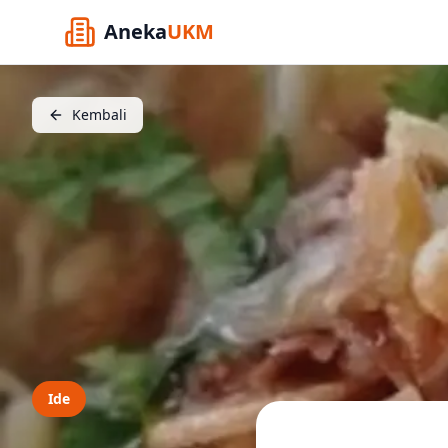
Aneka
UKM
Kembali
Ide