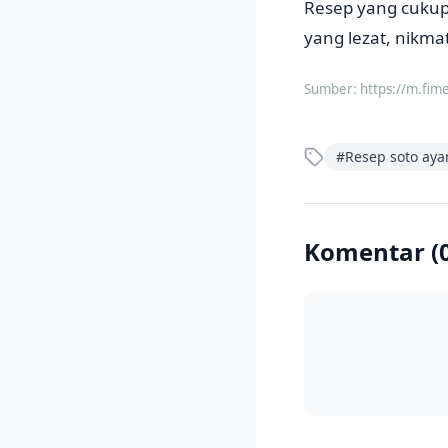
Resep yang cukup
yang lezat, nikma
Sumber:
https://m.fim
#
Resep soto ay
Komentar (