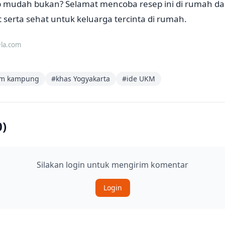
 mudah bukan? Selamat mencoba resep ini di rumah dan
t serta sehat untuk keluarga tercinta di rumah.
ela.com
am kampung
#
khas Yogyakarta
#
ide UKM
0
)
Silakan login untuk mengirim komentar
Login