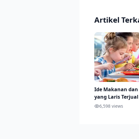
Artikel Terk
Ide Makanan da
yang Laris Terjual
Sekolah, Beserta 
6,598
views