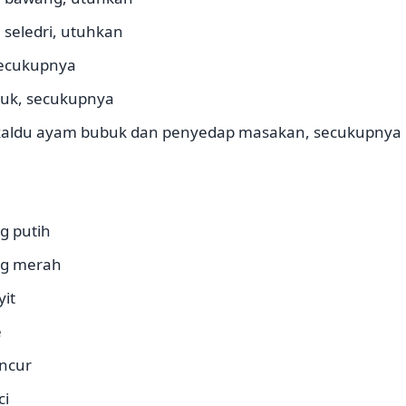
 seledri, utuhkan
secukupnya
uk, secukupnya
 kaldu ayam bubuk dan penyedap masakan, secukupnya
g putih
ng merah
yit
e
encur
ci