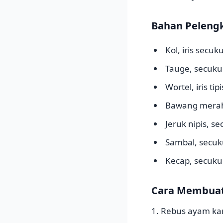
Bahan Peleng
Kol, iris secu
Tauge, secuk
Wortel, iris ti
Bawang merah
Jeruk nipis, s
Sambal, secu
Kecap, secuk
Cara Membuat
1. Rebus ayam k