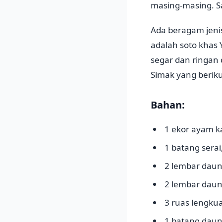
masing-masing. Sa
Ada beragam jenis
adalah soto khas Y
segar dan ringan
Simak yang berikut
Bahan:
1 ekor ayam 
1 batang sera
2 lembar daun
2 lembar daun
3 ruas lengk
1 batang dau