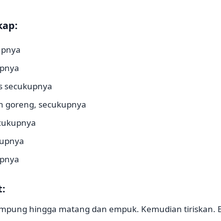
kap:
kupnya
upnya
pis secukupnya
 goreng, secukupnya
ecukupnya
kupnya
upnya
:
ampung hingga matang dan empuk. Kemudian tiriskan.