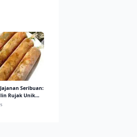
 Jajanan Seribuan:
ilin Rujak Unik
ati
s