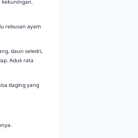
a kekuningan.
ldu rebusan ayam
ng, daun seledri,
ap. Aduk rata
isa daging yang
innya.