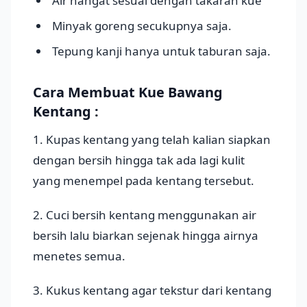
Air hangat sesuai dengan takaran kue
Minyak goreng secukupnya saja.
Tepung kanji hanya untuk taburan saja.
Cara Membuat Kue Bawang
Kentang :
1. Kupas kentang yang telah kalian siapkan
dengan bersih hingga tak ada lagi kulit
yang menempel pada kentang tersebut.
2. Cuci bersih kentang menggunakan air
bersih lalu biarkan sejenak hingga airnya
menetes semua.
3. Kukus kentang agar tekstur dari kentang