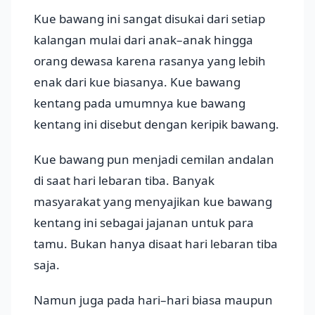
Kue bawang ini sangat disukai dari setiap
kalangan mulai dari anak–anak hingga
orang dewasa karena rasanya yang lebih
enak dari kue biasanya. Kue bawang
kentang pada umumnya kue bawang
kentang ini disebut dengan keripik bawang.
Kue bawang pun menjadi cemilan andalan
di saat hari lebaran tiba. Banyak
masyarakat yang menyajikan kue bawang
kentang ini sebagai jajanan untuk para
tamu. Bukan hanya disaat hari lebaran tiba
saja.
Namun juga pada hari–hari biasa maupun