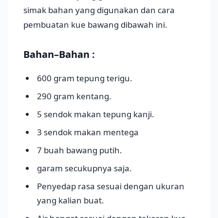
simak bahan yang digunakan dan cara
pembuatan kue bawang dibawah ini.
Bahan–Bahan :
600 gram tepung terigu.
290 gram kentang.
5 sendok makan tepung kanji.
3 sendok makan mentega
7 buah bawang putih.
garam secukupnya saja.
Penyedap rasa sesuai dengan ukuran
yang kalian buat.