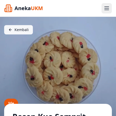
Aneka
UKM
Kembali
Ide