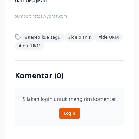
dan disajikan.
Sumber:
https://yentit.com
#
Resep kue sagu
#
ide bisnis
#
ide UKM
#
info UKM
Komentar (
0
)
Silakan login untuk mengirim komentar
Login