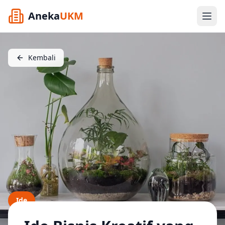
Aneka
UKM
Kembali
Ide