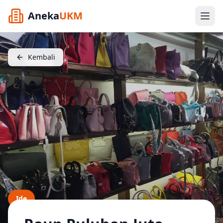
Aneka
UKM
Kembali
Ide