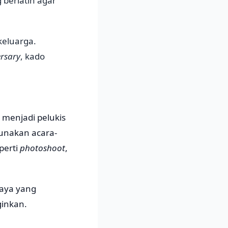
 berlatih agar
keluarga.
rsary
, kado
 menjadi pelukis
gunakan acara-
perti
photoshoot
,
iaya yang
ginkan.