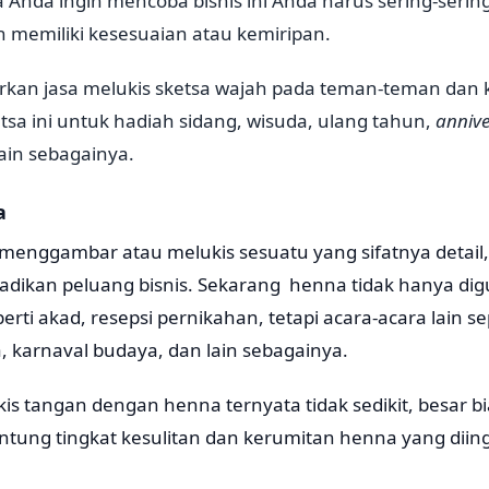
a Anda ingin mencoba bisnis ini Anda harus sering-sering
 memiliki kesesuaian atau kemiripan.
kan jasa melukis sketsa wajah pada teman-teman dan 
tsa ini untuk hadiah sidang, wisuda, ulang tahun,
annive
ain sebagainya.
a
menggambar atau melukis sesuatu yang sifatnya detail,
jadikan peluang bisnis. Sekarang henna tidak hanya di
erti akad, resepsi pernikahan, tetapi acara-acara lain se
 karnaval budaya, dan lain sebagainya.
is tangan dengan henna ternyata tidak sedikit, besar b
ntung tingkat kesulitan dan kerumitan henna yang diin