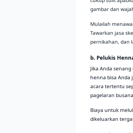
cukup sulit apabil
gambar dan wajah
Mulailah menawar
Tawarkan jasa ske
pernikahan, dan l
b. Pelukis Henn
Jika Anda senang 
henna bisa Anda 
acara tertentu sep
pagelaran busana,
Biaya untuk meluk
dikeluarkan terga