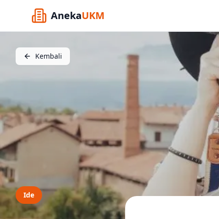
Aneka
UKM
Kembali
Ide