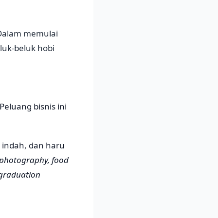
 Dalam memulai
luk-beluk hobi
eluang bisnis ini
indah, dan haru
 photography, food
graduation