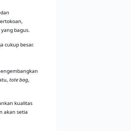
 dan
pertokoan,
r yang bagus.
ga cukup besar.
a mengembangkan
atu,
tote bag
,
ankan kualitas
 akan setia