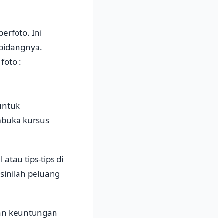
erfoto. Ini
 bidangnya.
foto :
untuk
mbuka kursus
tau tips-tips di
sinilah peluang
lkan keuntungan