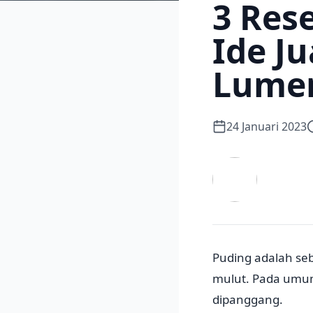
3 Res
Ide J
Lumer
24 Januari 2023
Puding adalah seb
mulut. Pada umum
dipanggang.