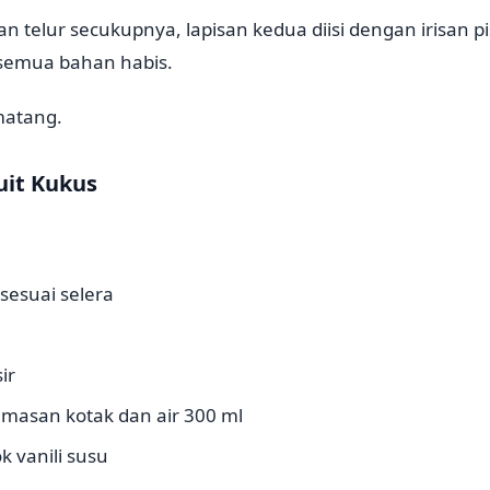
an telur secukupnya, lapisan kedua diisi dengan irisan p
semua bahan habis.
matang.
uit Kukus
 sesuai selera
ir
emasan kotak dan air 300 ml
 vanili susu