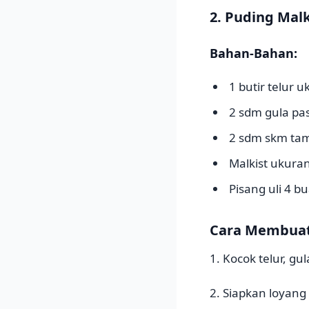
2. Puding Mal
Bahan-Bahan:
1 butir telur u
2 sdm gula pas
2 sdm skm tam
Malkist ukuran
Pisang uli 4 
Cara Membuat 
1. Kocok telur, g
2. Siapkan loyang