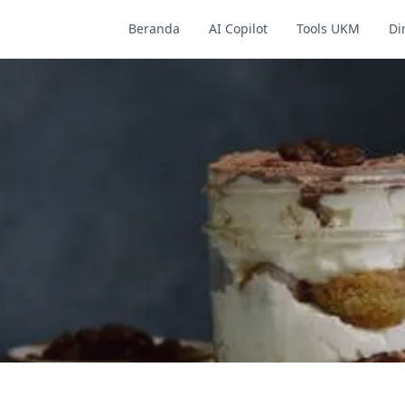
Beranda
AI Copilot
Tools UKM
Di