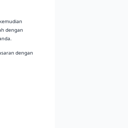
t kemudian
mah dengan
anda.
nasaran dengan