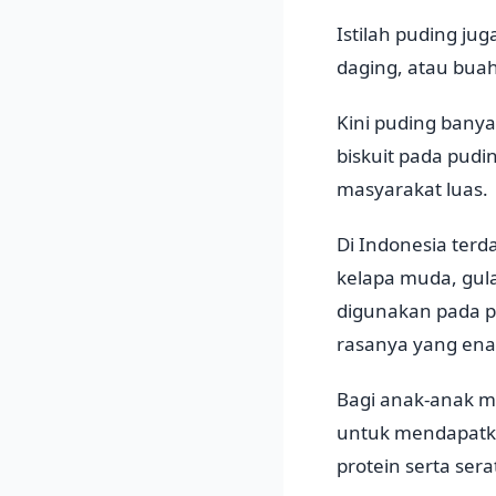
Istilah puding ju
daging, atau bua
Kini puding bany
biskuit pada pud
masyarakat luas.
Di Indonesia terd
kelapa muda, gul
digunakan pada pu
rasanya yang enak
Bagi anak-anak m
untuk mendapatka
protein serta sera