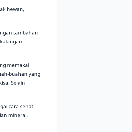
emak hewan,
dengan tambahan
 kalangan
yaang memakai
Buah-buahan yang
isa. Selain
ai cara sehat
dan mineral,