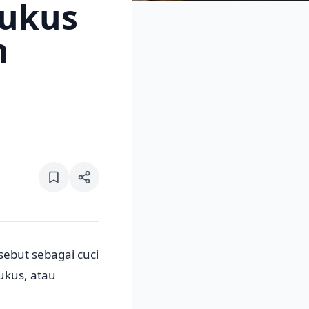
Kukus
n
ebut sebagai cuci
ukus, atau