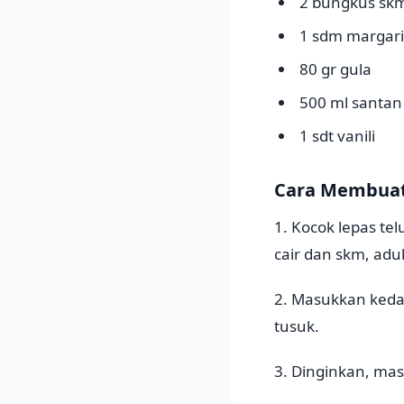
2 bungkus skm
1 sdm margari
80 gr gula
500 ml santan
1 sdt vanili
Cara Membuat 
1. Kocok lepas t
cair dan skm, adu
2. Masukkan kedal
tusuk.
3. Dinginkan, mas