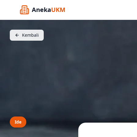
Aneka
UKM
Kembali
Ide