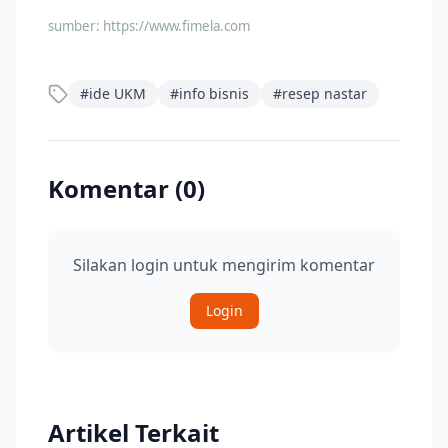
sumber:
https://www.fimela.com
#
ide UKM
#
info bisnis
#
resep nastar
Komentar (
0
)
Silakan login untuk mengirim komentar
Login
Artikel Terkait