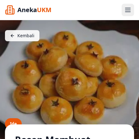
Aneka
UKM
Kembali
Ide