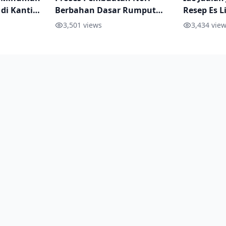
 di Kantin
Berbahan Dasar Rumput
Resep Es L
Tipsnya
Laut
dan Dimin
3,501
views
3,434
view