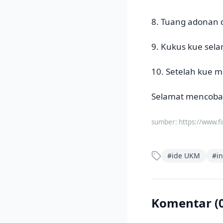
8. Tuang adonan d
9. Kukus kue sela
10. Setelah kue m
Selamat mencoba 
sumber:
https://www.f
#
ide UKM
#
in
Komentar (