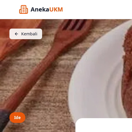
Aneka
UKM
Kembali
Ide