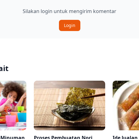
Silakan login untuk mengirim komentar
Login
ait
n Minuman
Proses Pembuatan Nori
Ide Jualan