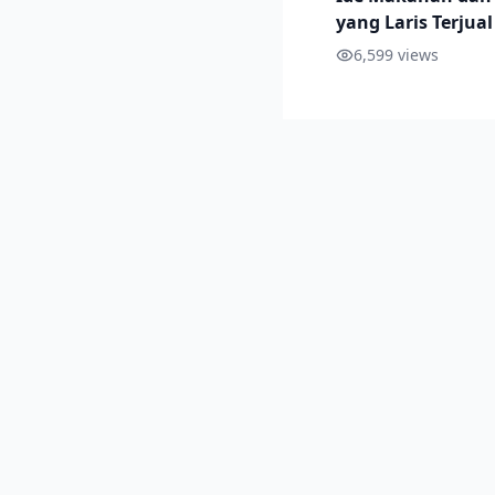
yang Laris Terjual
Sekolah, Beserta 
6,599
views