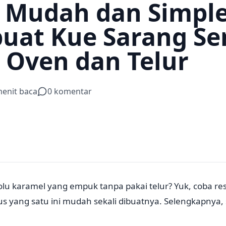
 Mudah dan Simpl
at Kue Sarang S
 Oven dan Telur
enit baca
0
komentar
u karamel yang empuk tanpa pakai telur? Yuk, coba rese
s yang satu ini mudah sekali dibuatnya. Selengkapnya,