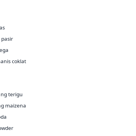
as
 pasir
ega
anis coklat
ng terigu
ng maizena
oda
powder