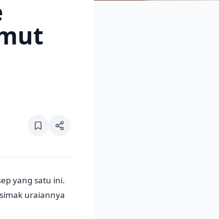
e
emut
p yang satu ini.
 simak uraiannya