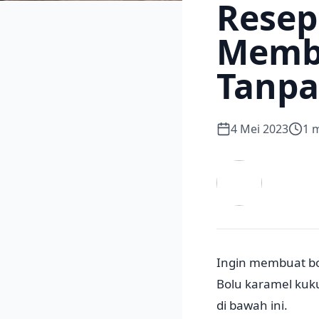
Resep
Membu
Tanpa
4 Mei 2023
1
m
Ingin membuat bol
Bolu karamel kuku
di bawah ini.