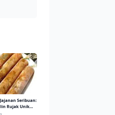
 Jajanan Seribuan:
ilin Rujak Unik
ati
s