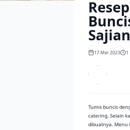
Resep
Bunci
Sajia
17 Mei 2023
1
Tumis buncis deng
catering. Selain 
dibuatnya. Menu 