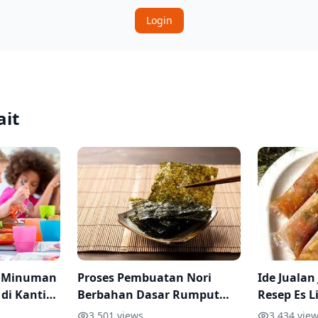
Login
ait
n Minuman
Proses Pembuatan Nori
Ide Jualan
 di Kantin
Berbahan Dasar Rumput
Resep Es L
Tipsnya
Laut
dan Dimin
3,501
views
3,434
view