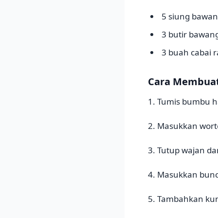
5 siung bawan
3 butir bawan
3 buah cabai r
Cara Membua
1. Tumis bumbu h
2. Masukkan wort
3. Tutup wajan d
4. Masukkan bunci
5. Tambahkan kun