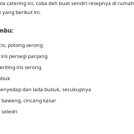
la catering ini, coba deh buat sendiri resepnya di ruma
 yang berikut ini.
mbu:
is, potong serong
 iris persegi panjang
riting iris serong
bubuk
penyedap dan lada bubuk, secukupnya
 bawang, cincang kasar
seledri