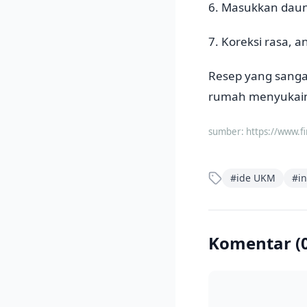
6. Masukkan daun
7. Koreksi rasa, a
Resep yang sanga
rumah menyukai
sumber:
https://www.f
#
ide UKM
#
i
Komentar (