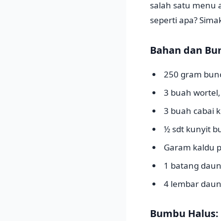
salah satu menu a
seperti apa? Simak
Bahan dan Bu
250 gram bunc
3 buah wortel,
3 buah cabai ke
½ sdt kunyit 
Garam kaldu 
1 batang daun
4 lembar daun 
Bumbu Halus: