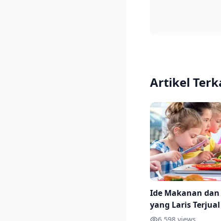
Artikel Terk
Ide Makanan da
yang Laris Terjual
Sekolah, Beserta 
6,598
views