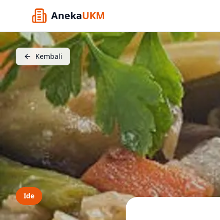
Aneka
UKM
Kembali
Ide