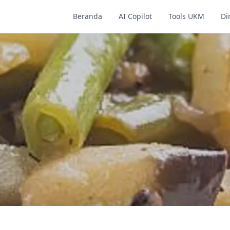
Beranda
AI Copilot
Tools UKM
Di