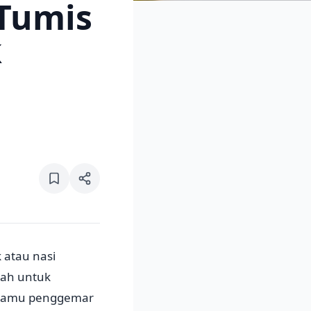
Tumis
k
 atau nasi
udah untuk
u kamu penggemar