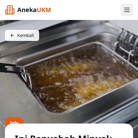
Aneka
UKM
Kembali
Info