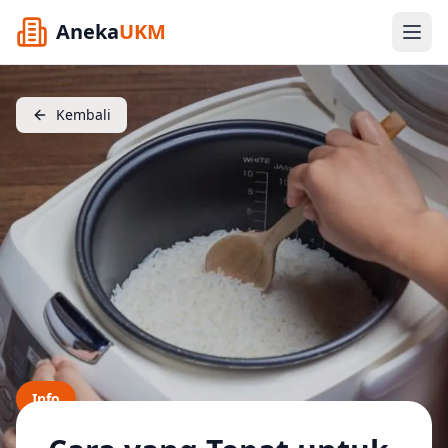
Aneka
UKM
Kembali
Info