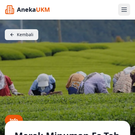
Aneka
UKM
Kembali
Info