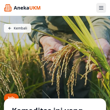
Aneka
UKM
Kembali
Info