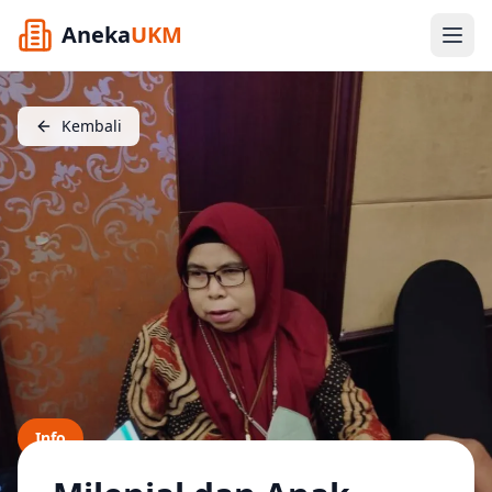
Aneka
UKM
Kembali
Info