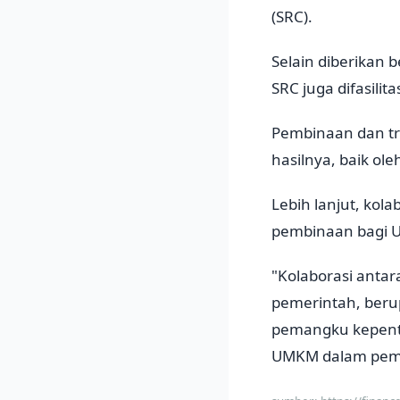
(SRC).
Selain diberikan 
SRC juga difasili
Pembinaan dan tra
hasilnya, baik o
Lebih lanjut, kol
pembinaan bagi 
"Kolaborasi ant
pemerintah, beru
pemangku kepent
UMKM dalam pemul