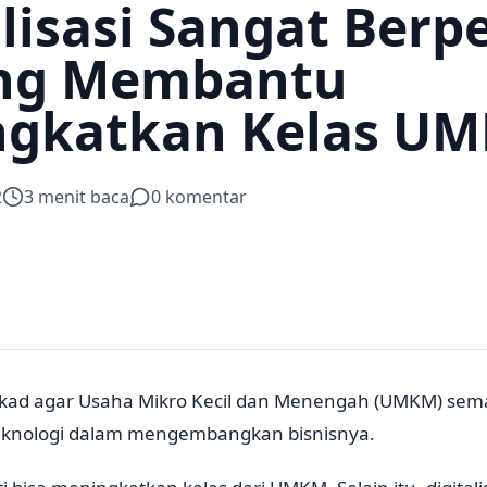
alisasi Sangat Berp
ing Membantu
ngkatkan Kelas U
2
3
menit baca
0
komentar
kad agar Usaha Mikro Kecil dan Menengah (UMKM) sem
knologi dalam mengembangkan bisnisnya.