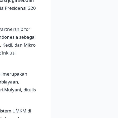
isasi juga sebuah
a Presidensi G20
artnership for
Indonesia sebagai
Kecil, dan Mikro
inklusi
asi merupakan
mbiayaan,
 Mulyani, ditulis
sistem UMKM di