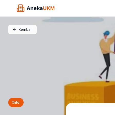
Aneka
UKM
Kembali
Info