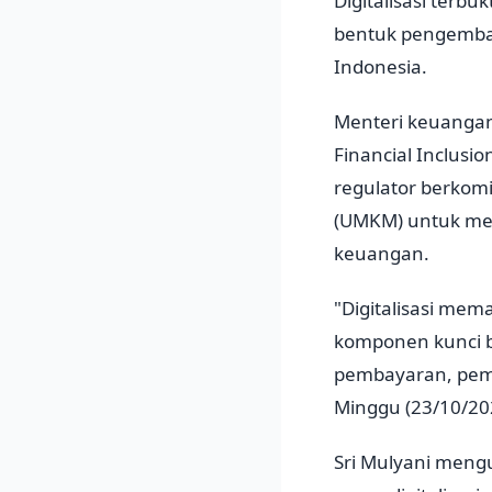
Digitalisasi terbu
bentuk pengemban
Indonesia.
Menteri keuangan 
Financial Inclusi
regulator berkom
(UMKM) untuk mem
keuangan.
"Digitalisasi mem
komponen kunci ba
pembayaran, pembu
Minggu (23/10/20
Sri Mulyani meng