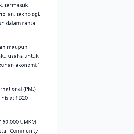
k, termasuk
ilan, teknologi,
un dalam rantai
aran maupun
aku usaha untuk
umbuhan ekonomi,"
rnational (PMI)
isiatif B20
ri 160.000 UMKM
etail Community