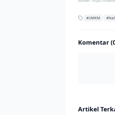
sumber:
https://financ
#
UMKM
#
Nai
Komentar (
Artikel Terk