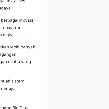
ijakan, akses
udaya.
berbagai inovasi
pembayaran,
digital.
hkan lebih banyak
rdagangan
ngan usaha yang
ebuah sistem
r menuju
k.
mbang Big Data