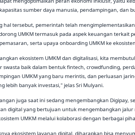
 dapat mengoptimalkan peran ekonomi inklusif, yaitu keb
 kapasitas sumber daya manusia, pendampingan, dan b
hal tersebut, pemerintah telah mengimplementasikan 
ndorong UMKM termasuk pada aspek keuangan terkait 
emasaran, serta upaya onboarding UMKM ke ekosistem 
gkan ekosistem UMKM dan digitalisasi, kita membutu
or swasta baik dalam bentuk fintech, crowdfunding, pe
ampingan UMKM yang baru merintis, dan perluasan jari
lebih banyak investasi," jelas Sri Mulyani.
ngan juga saat ini sedang mengembangkan Digipay, s
ran digital yang bertujuan untuk mengembangkan jalu
sistem UMKM melalui kolaborasi dengan berbagai piha
nya ekosistem layanan digital, diharapkan bisa menyu