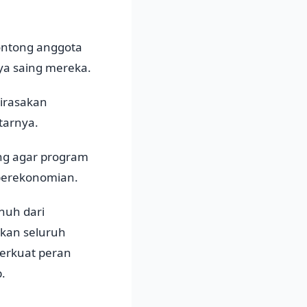
lontong anggota
aya saing mereka.
dirasakan
tarnya.
ting agar program
perekonomian.
nuh dari
tkan seluruh
erkuat peran
.