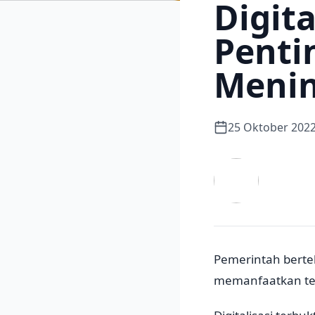
Digit
Pent
Meni
25 Oktober 202
Pemerintah berte
memanfaatkan te