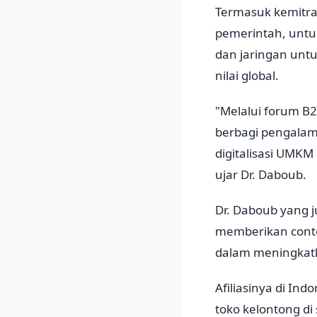
Termasuk kemitra
pemerintah, untu
dan jaringan unt
nilai global.
"Melalui forum B
berbagi pengala
digitalisasi UMKM
ujar Dr. Daboub.
Dr. Daboub yang j
memberikan conto
dalam meningkatk
Afiliasinya di In
toko kelontong d