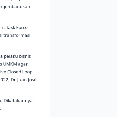
mengembangkan
nt Task Force
i transformasi
a pelaku bisnis
ses UMKM agar
sive Closed Loop
022, Dr. Juan José
. Dikatakannya,
.