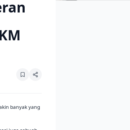
eran
MKM
akin banyak yang