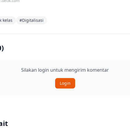
e.detik.com
k kelas
#
Digitalisasi
0
)
Silakan login untuk mengirim komentar
Login
ait