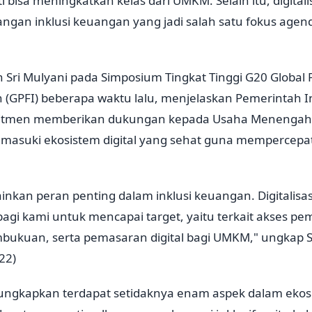
kti bisa meningkatkan kelas dari UMKM. Selain itu, digital
gan inklusi keuangan yang jadi salah satu fokus agend
Sri Mulyani pada Simposium Tingkat Tinggi G20 Global P
on (GPFI) beberapa waktu lalu, menjelaskan Pemerintah 
itmen memberikan dukungan kepada Usaha Menengah, 
asuki ekosistem digital yang sehat guna mempercepat 
ainkan peran penting dalam inklusi keuangan. Digitalis
gi kami untuk mencapai target, yaitu terkait akses pe
kuan, serta pemasaran digital bagi UMKM," ungkap Sri
22)
ungkapkan terdapat setidaknya enam aspek dalam eko