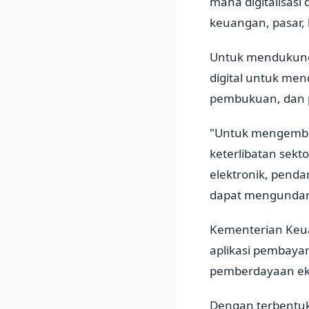
mana digitalisasi
keuangan, pasar,
Untuk mendukung 
digital untuk me
pembukuan, dan p
"Untuk mengemban
keterlibatan sekt
elektronik, pend
dapat mengundang 
Kementerian Keua
aplikasi pembaya
pemberdayaan eko
Dengan terbentuk