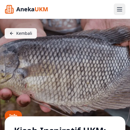
Aneka
UKM
Kembali
Info