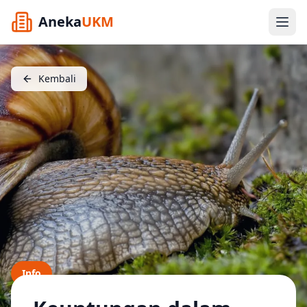
Aneka
UKM
Kembali
Info