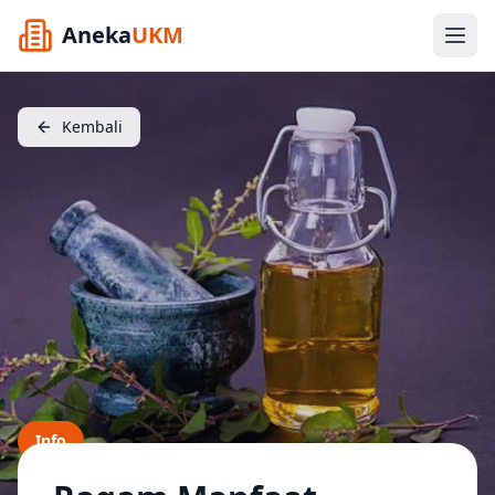
Aneka
UKM
Kembali
Info